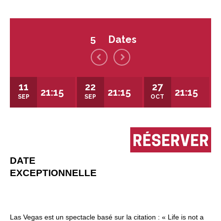
Dates
5
11
22
27
21:15
21:15
21:15
SEP
SEP
OCT
DATE
EXCEPTIONNELLE
Las Vegas est un spectacle basé sur la citation : « Life is not a