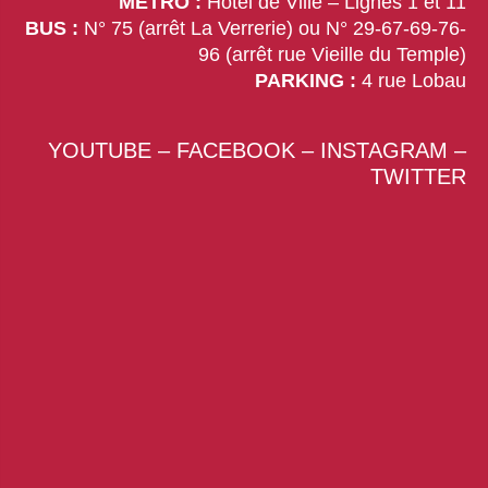
MÉTRO :
Hôtel de Ville – Lignes 1 et 11
BUS :
N° 75 (arrêt La Verrerie) ou N° 29-67-69-76-
96 (arrêt rue Vieille du Temple)
PARKING :
4 rue Lobau
YOUTUBE
–
FACEBOOK
–
INSTAGRAM
–
TWITTER